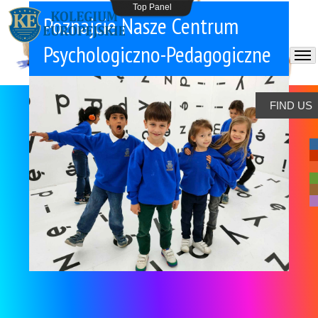
Top Panel
Poznajcie Nasze Centrum
Psychologiczno-Pedagogiczne
FIND US
-
-
-
-
-
-