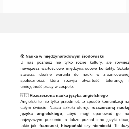
🌍
Nauka w międzynarodowym środowisku
U nas poznasz nie tylko różne kultury, ale równie
nawiążesz wartościowe międzynarodowe kontakty. Szkoł
stwarza idealne warunki do nauki w zróżnicowane
społeczności, która rozwija otwartość, tolerancję 
umiejętność pracy w zespole.
🇬🇧
Rozszerzona nauka języka angielskiego
Angielski to nie tylko przedmiot, to sposób komunikacji n
całym świecie! Nasza szkoła oferuje
rozszerzoną nauk
języka angielskiego
, abyś mógł opanować go n
najwyższym poziomie, a także poznał inne języki obce
takie jak:
francuski
,
hiszpański
czy
niemiecki
. To duż