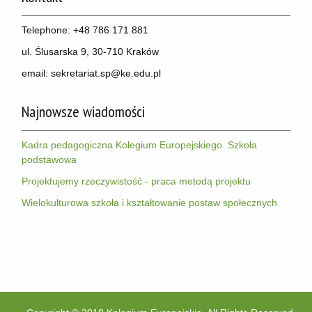
Telephone: +48 786 171 881
ul. Ślusarska 9, 30-710 Kraków
email: sekretariat.sp@ke.edu.pl
Najnowsze wiadomości
OK
Kadra pedagogiczna Kolegium Europejskiego. Szkoła
podstawowa
This page can't load Google Maps correctly.
Projektujemy rzeczywistość - praca metodą projektu
Europejska Niepubliczna Szkoła Podstawowa
Do you own this website?
Wielokulturowa szkoła i kształtowanie postaw społecznych
z Oddziałami Dwujęzycznymi