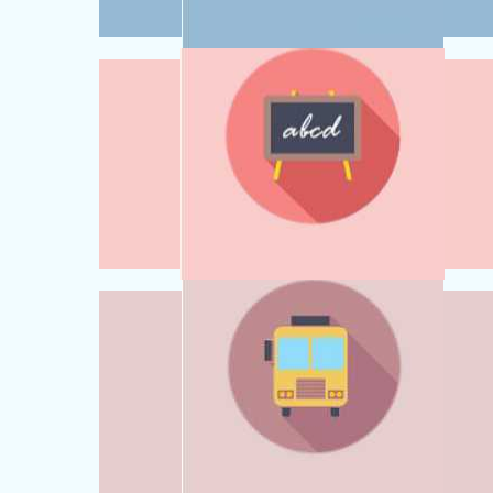
DWUJĘZYCZNE NAUCZANIE
PROJEKTUJEMY RZECZYWISTOŚĆ