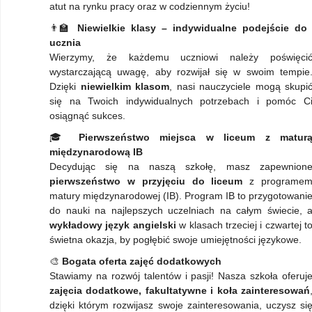
atut na rynku pracy oraz w codziennym życiu!
👨‍🏫
Niewielkie klasy – indywidualne podejście do
ucznia
Wierzymy, że każdemu uczniowi należy poświęci
wystarczającą uwagę, aby rozwijał się w swoim tempie
Dzięki
niewielkim klasom
, nasi nauczyciele mogą skupi
się na Twoich indywidualnych potrzebach i pomóc C
osiągnąć sukces.
🎓
Pierwszeństwo miejsca w liceum z matur
międzynarodową IB
Decydując się na naszą szkołę, masz zapewnion
pierwszeństwo w przyjęciu do liceum
z programe
matury międzynarodowej (IB). Program IB to przygotowani
do nauki na najlepszych uczelniach na całym świecie, 
wykładowy język angielski
w klasach trzeciej i czwartej t
świetna okazja, by pogłębić swoje umiejętności językowe.
🎨
Bogata oferta zajęć dodatkowych
Stawiamy na rozwój talentów i pasji! Nasza szkoła oferuj
zajęcia dodatkowe, fakultatywne i koła zainteresowań
dzięki którym rozwijasz swoje zainteresowania, uczysz si