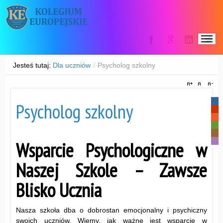
Jesteś tutaj:
Dla uczniów
/
Psycholog szkolny
-
Psycholog szkolny
-
-
-
-
-
Wsparcie Psychologiczne w
Naszej Szkole – Zawsze
Blisko Ucznia
Nasza szkoła dba o dobrostan emocjonalny i psychiczny
swoich uczniów. Wiemy, jak ważne jest wsparcie w