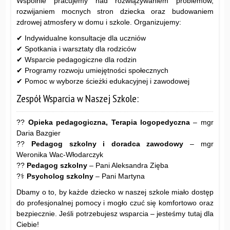
Wspólnie pracujemy nad rozwiązywaniem problemów,
rozwijaniem mocnych stron dziecka oraz budowaniem
zdrowej atmosfery w domu i szkole. Organizujemy:
✔ Indywidualne konsultacje dla uczniów
✔ Spotkania i warsztaty dla rodziców
✔ Wsparcie pedagogiczne dla rodzin
✔ Programy rozwoju umiejętności społecznych
✔ Pomoc w wyborze ścieżki edukacyjnej i zawodowej
Zespół Wsparcia w Naszej Szkole:
?‍?
Opieka pedagogiczna, Terapia logopedyczna
– mgr
Daria Bazgier
?‍?
Pedagog szkolny i doradca zawodowy
– mgr
Weronika Wac-Włodarczyk
?‍?
Pedagog szkolny
– Pani Aleksandra Zięba
?‍⚕️
Psycholog szkolny
– Pani Martyna
Dbamy o to, by każde dziecko w naszej szkole miało dostęp
do profesjonalnej pomocy i mogło czuć się komfortowo oraz
bezpiecznie. Jeśli potrzebujesz wsparcia – jesteśmy tutaj dla
Ciebie!