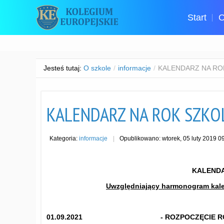
Start
O
Jesteś tutaj:
O szkole
/
informacje
/
KALENDARZ NA ROK
KALENDARZ NA ROK SZKO
Kategoria:
informacje
Opublikowano: wtorek, 05 luty 2019 0
KALENDA
Uwzględniający harmonogram kale
01.09.2021 - ROZPOCZĘCIE
R