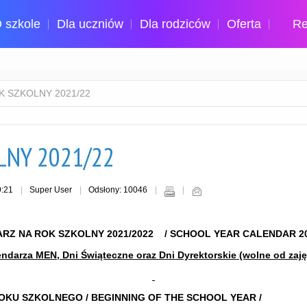
 szkole
Dla uczniów
Dla rodziców
Oferta
Re
 SZKOLNY 2021/22
LNY 2021/22
9:21
Super User
Odsłony: 10046
RZ NA ROK SZKOLNY 2021/2022 / SCHOOL YEAR CALENDAR 202
ndarza MEN, Dni Świąteczne oraz Dni Dyrektorskie (wolne od za
OKU SZKOLNEGO / BEGINNING OF THE SCHOOL YEAR /