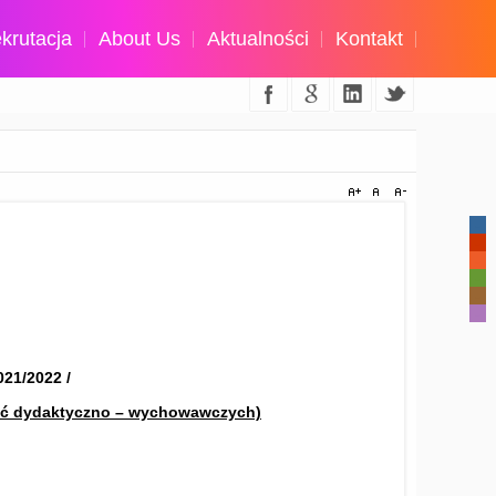
krutacja
About Us
Aktualności
Kontakt
-
-
-
-
-
-
1/2022 /
jęć dydaktyczno – wychowawczych)