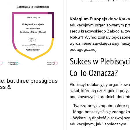
Kolegium Europejskie w Krak
edukacyjnym organizowanym pr
sercu krakowskiego Zabłocia, zw
Roku”!
Wyniki zostały ogłoszone
wyróżnienie zawdzięczamy nasz
pedagogicznej.
Sukces w Plebiscyc
Co To Oznacza?
, but three prestigious
Plebiscyt edukacyjny organizow
ess &
szkół, które są szczególnie przy
podstawowych i średnich docenia
– Tworzą przyjazną atmosferę sp
– Mogą poszczycić się zaangażow
– Wykazują dbałość o rozwój s
edukacyjnym, jak i społecznym.