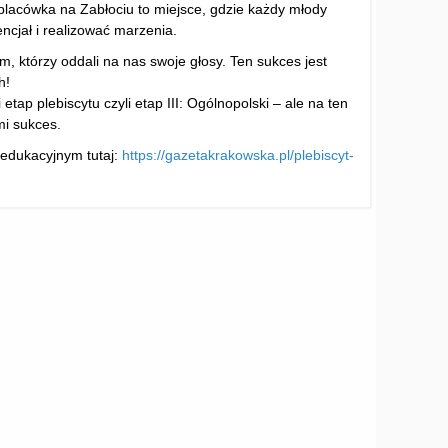
lacówka na Zabłociu to miejsce, gdzie każdy młody
ncjał i realizować marzenia.
, którzy oddali na nas swoje głosy. Ten sukces jest
h!
etap plebiscytu czyli etap III: Ogólnopolski – ale na ten
i sukces.
 edukacyjnym tutaj:
https://gazetakrakowska.pl/plebiscyt-