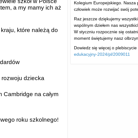
ewiele szkół w Polsce
Kolegium Europejskiego. Nasza p
atem, a my mamy ich aż
człowiek może rozwijać swój pote
Raz jeszcze dziękujemy wszystkim
wspólnym dziełem nas wszystkic
kraju, które należą do
W styczniu rozpocznie się ostatni 
moment świętujemy nasz olbrzym
Dowiedz się więcej o plebiscycie
edukacyjny-2024/pl/2009011
ndardów
 rozwoju dziecka
ch Cambridge na całym
owego roku szkolnego!