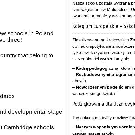
Nasza szkoła została wybrana pr
tymi względami w Małopolsce. Ucz
tworzeniu atmosfery wzajemnego
Kolegium Europejskie – Szkoł
few schools in Poland
ve three!
Zlokalizowane na krakowskim Zab
do nauki spotyka się z nowoczes
tylko przekazywanie wiedzy, ale
country that belong to
szczególności wyróżniamy się:
–
Kadrą pedagogiczną,
która in
–
Rozbudowanymi programami
obcych.
–
Nowoczesnym podejściem do
współczesnego świata.
ndards
Podziękowania dla Uczniów, 
e and developmental stage
Ten sukces nie byłby możliwy bez
at Cambridge schools
–
Naszym wspaniałym ucznio
częścią naszej szkoły.