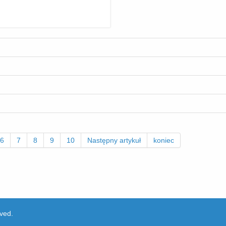
6
7
8
9
10
Następny artykuł
koniec
ved.