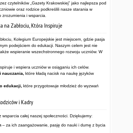
zez czytelników „Gazety Krakowskiej” jako najlepsza pod
niowie oraz rodzice podkreślili nasze starania w
 zrozumienia i wsparcia.
a na Zabłociu, Która Inspiruje
łociu, Kolegium Europejskie jest miejscem, gdzie pasja
nym podejściem do edukacji. Naszym celem jest nie
 także wspieranie wszechstronnego rozwoju uczniów. W
spiruje i wspiera uczniów w osiąganiu ich celów.
 nauczania,
które kładą nacisk na naukę języków
 edukacji,
które przygotowuje młodzież do wyzwań
Rodziców i Kadry
 wsparcia całej naszej społeczności. Dziękujemy:
m
– za ich zaangażowanie, pasję do nauki i dumę z bycia