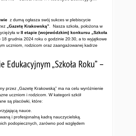
owie
z dumą ogłasza swój sukces w plebiscycie
zez
„Gazetę Krakowską”
. Nasza szkoła, położona w
yciężyła w
II etapie (wojewódzkim) konkursu „Szkoła
 18 grudnia 2024 roku o godzinie 20:30, a to wyjątkowe
ym uczniom, rodzicom oraz zaangażowanej kadrze
ie Edukacyjnym „Szkoła Roku” –
any przez „Gazetę Krakowską” ma na celu wyróżnienie
jazne uczniom i rodzicom. W kategorii szkół
ne są placówki, które:
rzyjającą nauce.
aną i profesjonalną kadrą nauczycielską.
woich podopiecznych, zarówno pod względem