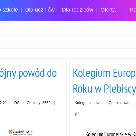
 szkole
Dla uczniów
Dla rodziców
Oferta
Re
rójny powód do
Kolegium Europ
Roku w Plebisc
22:21
DS
Odsłony: 2559
Kategoria:
news
Opublikowano: p
Kolegium Europejskie w K