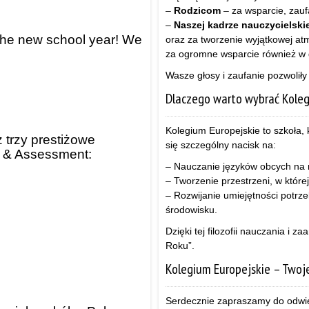
–
Rodzicom
– za wsparcie, zauf
–
Naszej kadrze nauczycielskie
the new school year! We
oraz za tworzenie wyjątkowej atm
za ogromne wsparcie również w 
Wasze głosy i zaufanie pozwolił
Dlaczego warto wybrać Koleg
Kolegium Europejskie to szkoła, k
 trzy prestiżowe
się szczególny nacisk na:
s & Assessment:
– Nauczanie języków obcych na
– Tworzenie przestrzeni, w które
– Rozwijanie umiejętności potr
środowisku.
Dzięki tej filozofii nauczania i 
Roku”.
Kolegium Europejskie – Twoj
Serdecznie zapraszamy do odwie