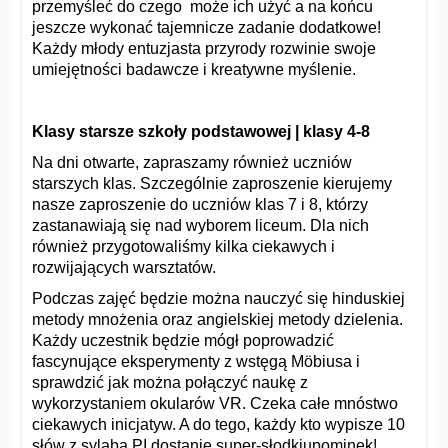
przemyśleć do czego może ich użyć a na końcu
jeszcze wykonać tajemnicze zadanie dodatkowe!
Każdy młody entuzjasta przyrody rozwinie swoje
umiejętności badawcze i kreatywne myślenie.
Klasy starsze szkoły podstawowej | klasy 4-8
Na dni otwarte, zapraszamy również uczniów
starszych klas. Szczególnie zaproszenie kierujemy
nasze zaproszenie do uczniów klas 7 i 8, którzy
zastanawiają się nad wyborem liceum. Dla nich
również przygotowaliśmy kilka ciekawych i
rozwijających warsztatów.
Podczas zajęć będzie można nauczyć się hinduskiej
metody mnożenia oraz angielskiej metody dzielenia.
Każdy uczestnik będzie mógł poprowadzić
fascynujące eksperymenty z wstęgą Möbiusa i
sprawdzić jak można połączyć naukę z
wykorzystaniem okularów VR. Czeka całe mnóstwo
ciekawych inicjatyw. A do tego, każdy kto wypisze 10
słów z sylabą PI dostanie super-słodkiupominek!